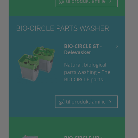
gå til produktfamilie
BIO-CIRCLE PARTS WASHER
BIO-CIRCLE GT -
Delevasker
Natural, biological
parts washing – The
BIO-CIRCLE parts
washers...
gå til produktfamilie
BIO-CIRCLE HP