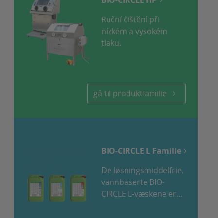
Ruční čištění při
nízkém a vysokém
tlaku.
gå til produktfamilie
BIO-CIRCLE L Familie
De løsningsmiddelfrie,
vannbaserte BIO-
CIRCLE L-væskene er...