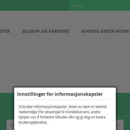
ESTER
SELSKAP OG KARRIERE
MAKING GREEN WORK
Innstillinger for informasjonskapsler
Vi bruker informasjonskapsler. Noen av dem er teknisk
nødvendige (for eksempel til Handlekurven), andre
hjelper oss å forbedre tilbudet vårt og gi deg en bedre
brukeropplevelse.
Component geometry