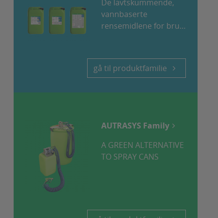
De lavtskummende,
oil, separating agents
vannbaserte
paint, ink
rensemidlene for bruk
paint, varnish
i automatiske...
pigmented ink
printing ink
gå til produktfamilie
Proteins, blood
resin
rubber residues
rust, oxidations, discolouration
smoke and soot
AUTRASYS Family
tar
A GREEN ALTERNATIVE
Vegetable and/or animal grease
TO SPRAY CANS
wax