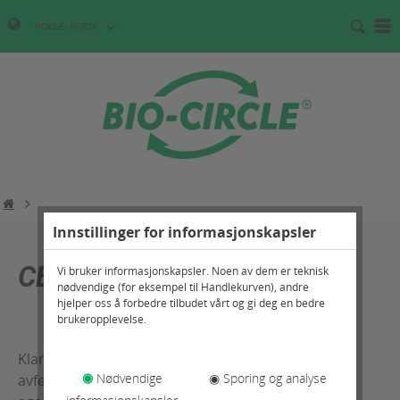
NORGE - NORSK
Innstillinger for informasjonskapsler
CB 100
Vi bruker informasjonskapsler. Noen av dem er teknisk
nødvendige (for eksempel til Handlekurven), andre
hjelper oss å forbedre tilbudet vårt og gi deg en bedre
brukeropplevelse.
Klar til bruk, Nature Boost rengjørings- og
◉
Nødvendige
◉ Sporing og analyse
avfettingsmidler med naturlige fettoppløsende