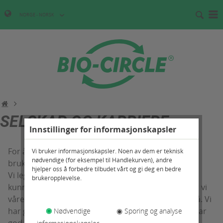
NORGE - NORSK
SELSKAP OG KARRIERE
Innstillinger for informasjonskapsler
For å hevde seg internasjonalt må man hele tiden
Vi bruker informasjonskapsler. Noen av dem er teknisk
nødvendige (for eksempel til Handlekurven), andre
bruke en fremtidsrettet bedriftskultur.
hjelper oss å forbedre tilbudet vårt og gi deg en bedre
Vi legger stor vekt på personlig service og
brukeropplevelse.
kunnskapsrikt brukertilpasset råd. Derfor fremmer vi
våre medarbeidere med utdanning på høyeste nivå. Vi
har gradvis bygget opp et profesjonelt team som har
◉
Nødvendige
◉ Sporing og analyse
god forståelse for kundenes behov og finner