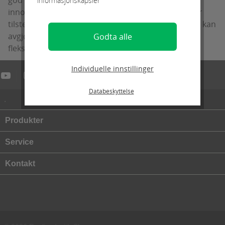
informasjonskapsler
innovative løsninger for alle mulige situasjoner. Vår
tilstedeværelse i Europa og verden betyr at vi raskt kan
avgjøre våre kunders behov og reagere raskt og
Godta alle
fleksibelt.
Individuelle innstillinger
Databeskyttelse
.
Produkter
Service
Kontakt