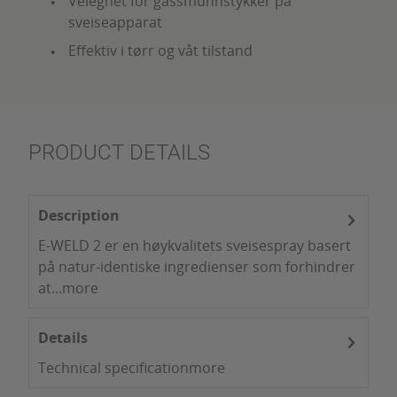
Velegnet for gassmunnstykker på
sveiseapparat
Effektiv i tørr og våt tilstand
PRODUCT DETAILS
Description
E-WELD 2 er en høykvalitets sveisespray basert
på natur-identiske ingredienser som forhindrer
at...
more
Details
Technical specification
more