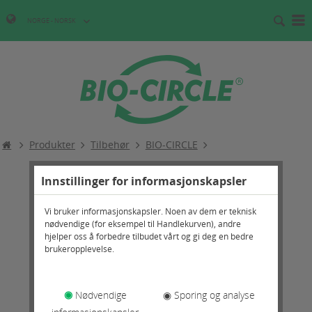
NORGE - NORSK
Produkter
Tilbehør
BIO-CIRCLE
Innstillinger for informasjonskapsler
Vi bruker informasjonskapsler. Noen av dem er teknisk
nødvendige (for eksempel til Handlekurven), andre
hjelper oss å forbedre tilbudet vårt og gi deg en bedre
brukeropplevelse.
◉
Nødvendige
◉ Sporing og analyse