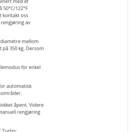
binert med et
på 50°C/122°F
t kontakt oss
rengjøring av
d diametre mellom
st på 350 kg. Dersom
ilemodus for enkel
for automatisk
ksområder.
okket åpent. Videre
 manuell rengjøring
E Turbo: