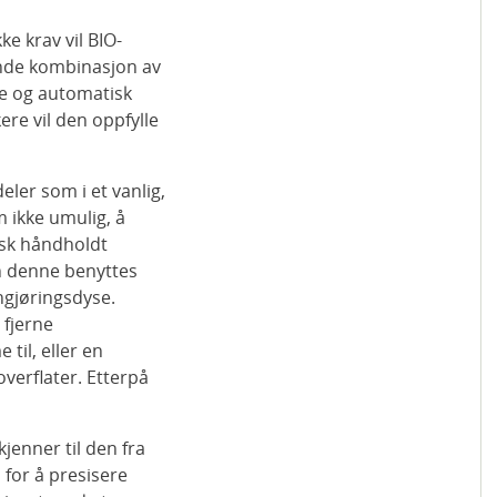
e krav vil BIO-
nde kombinasjon av
e og automatisk
ere vil den oppfylle
ler som i et vanlig,
m ikke umulig, å
isk håndholdt
an denne benyttes
ngjøringsdyse.
 fjerne
til, eller en
overflater. Etterpå
jenner til den fra
 for å presisere