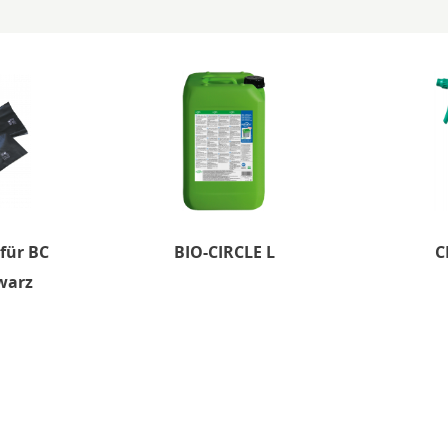
für BC
BIO-CIRCLE L
C
warz