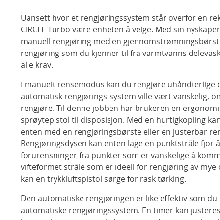
Uansett hvor et rengjøringssystem står overfor en rekk
CIRCLE Turbo være enheten å velge. Med sin nyskape
manuell rengjøring med en gjennomstrømningsbørst
rengjøring som du kjenner til fra varmtvanns delevask
alle krav.
I manuelt rensemodus kan du rengjøre uhåndterlige de
automatisk rengjørings-system ville vært vanskelig, o
rengjøre. Til denne jobben har brukeren en ergonom
sprøytepistol til disposisjon. Med en hurtigkopling k
enten med en rengjøringsbørste eller en justerbar re
Rengjøringsdysen kan enten lage en punktstråle fjor å
forurensninger fra punkter som er vanskelige å komme 
vifteformet stråle som er ideell for rengjøring av mye 
kan en trykkluftspistol sørge for rask tørking.
Den automatiske rengjøringen er like effektiv som du k
automatiske rengjøringssystem. En timer kan justeres