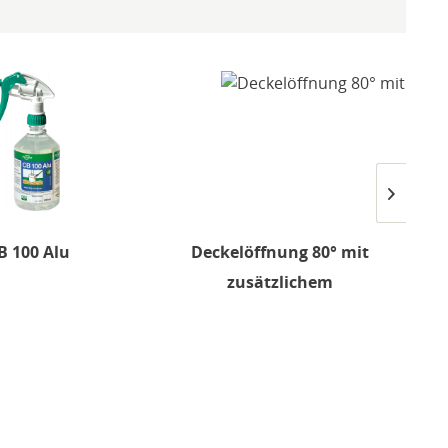
B 100 Alu
Deckelöffnung 80° mit
zusätzlichem
ko