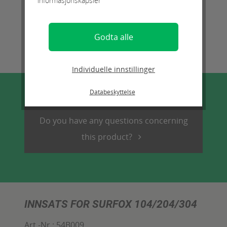
informasjonskapsler
Godta alle
Individuelle innstillinger
Databeskyttelse
Do you have any questions concerning
this product?
INNSATS FOR SURFOX 104/204/304
Art.-Nr :
54B009