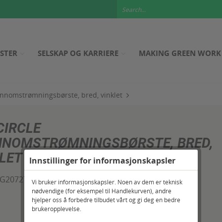
ESTER
SELSKAP OG KARRIERE
MAKING GREEN WORK
nnomstrømningsbørste, bred, vinklet
CIRCLE
NNOMSTRØMNINGSBØRSTE, BRED,
LET
Innstillinger for informasjonskapsler
G20727
Vi bruker informasjonskapsler. Noen av dem er teknisk
nødvendige (for eksempel til Handlekurven), andre
hjelper oss å forbedre tilbudet vårt og gi deg en bedre
brukeropplevelse.