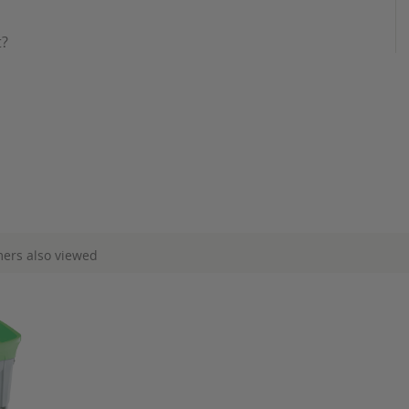
t?
ers also viewed