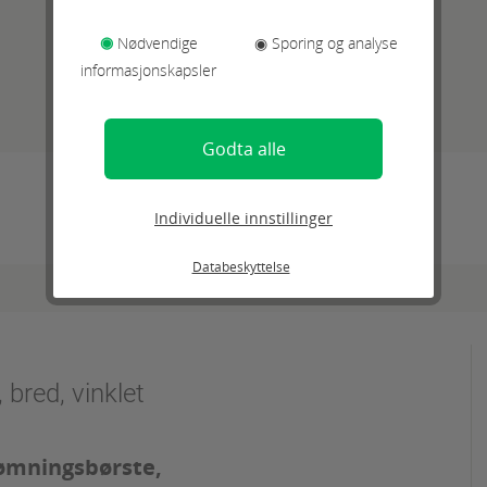
◉
Nødvendige
◉ Sporing og analyse
informasjonskapsler
Godta alle
Individuelle innstillinger
Databeskyttelse
bred, vinklet
rømningsbørste,