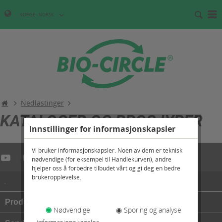
NORGE - NORSK
Nedlastinger
KATALOGER OG BROSJYRER
Innstillinger for informasjonskapsler
Vi bruker informasjonskapsler. Noen av dem er teknisk
nødvendige (for eksempel til Handlekurven), andre
hjelper oss å forbedre tilbudet vårt og gi deg en bedre
brukeropplevelse.
.
Produkter
◉
Nødvendige
◉ Sporing og analyse