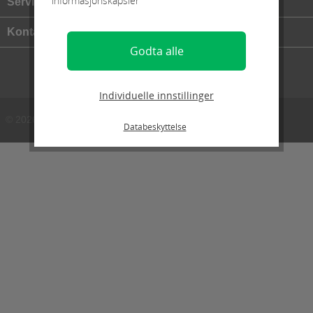
informasjonskapsler
Service
Kontakt
Godta alle
Individuelle innstillinger
© 2026 Realized with Shopware
Databeskyttelse